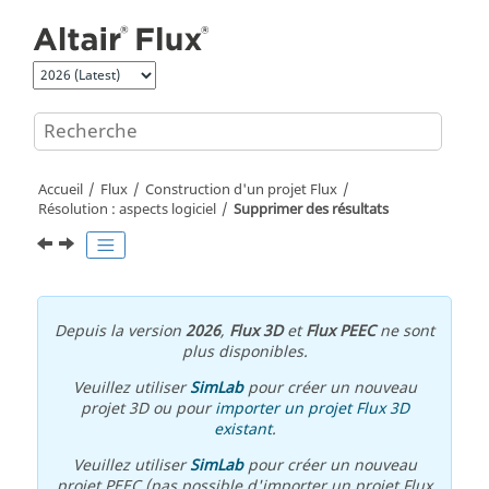
Aller au contenu principal
Accueil
Flux
Construction d'un projet Flux
Résolution : aspects logiciel
Supprimer des résultats
Depuis la version
2026
,
Flux 3D
et
Flux PEEC
ne sont
plus disponibles.
Veuillez utiliser
SimLab
pour créer un nouveau
projet 3D ou pour
importer un projet Flux 3D
existant
.
Veuillez utiliser
SimLab
pour créer un nouveau
projet PEEC (pas possible d'importer un projet Flux