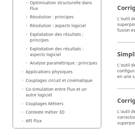
Optimisation structurelle dans
Corri
Flux
Résolution : principes
L'outil 
superpos
Résolution : aspects logiciel
fusion e
Exploitation des résultats :
principes
Exploitation des résultats :
Simpli
aspects logiciel
Analyse paramétrique : principes
L'outil 
configur
Applications physiques
en une s
Couplages circuit et cinématique
Co-simulation entre Flux et un
autre logiciel
Corrig
Couplages Métiers
L'outil 
Contexte métier 3D
correctio
API Flux
superposi
Flux Skew