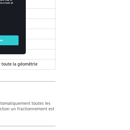
ntersections
superpositions
 lignes
r toute la géométrie
utomatiquement toutes les
ection un fractionnement est