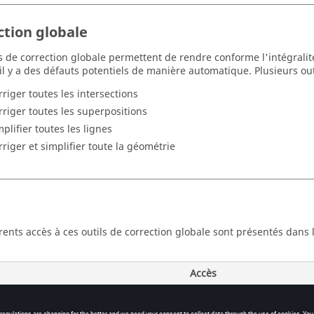
ction globale
ls de correction globale permettent de rendre conforme l'intégralit
 il y a des défauts potentiels de manière automatique. Plusieurs outi
rriger toutes les intersections
rriger toutes les superpositions
mplifier toutes les lignes
rriger et simplifier toute la géométrie
érents accès à ces outils de correction globale sont présentés dans l
Accès
r toutes les intersections
icône :