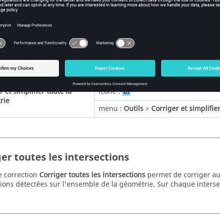
menu :
Outils
>
Corriger toutes les i
r toutes les superpositions
icône :
menu :
Outils
>
Corriger toutes les 
ier toutes les lignes
icône :
menu :
Outils
>
Simplifier toutes les
r et simplifier toute la
icône :
rie
menu :
Outils
>
Corriger et simplifie
er toutes les intersections
de correction
Corriger toutes les intersections
permet de corriger a
tions détectées sur l'ensemble de la géométrie. Sur chaque inters