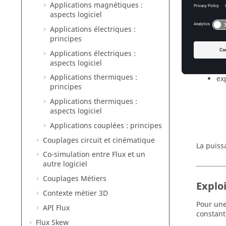
Pour une
Applications magnétiques :
(valeur 
aspects logiciel
L'exploit
Applications électriques :
principes
ex
Applications électriques :
aspects logiciel
Applications thermiques :
ex
principes
Applications thermiques :
aspects logiciel
Applications couplées : principes
Couplages circuit et cinématique
La puiss
Co-simulation entre Flux et un
autre logiciel
Couplages Métiers
Explo
Contexte métier 3D
Pour une
API Flux
constant
Flux Skew