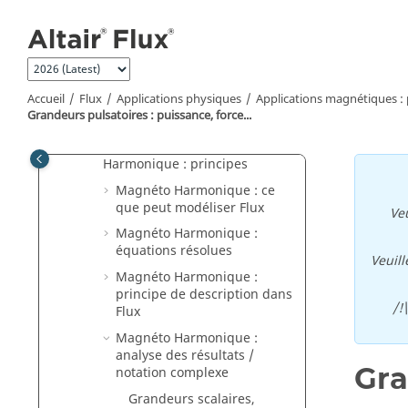
Aller au contenu principal
Applications magnétiques :
présentation générale
Application Magnéto Statique :
principes
Accueil
Flux
Applications physiques
Applications magnétiques : 
Application Magnétique
Grandeurs pulsatoires : puissance, force...
Transitoire : principes
Application Magnéto
Harmonique : principes
Magnéto Harmonique : ce
que peut modéliser Flux
Veu
Magnéto Harmonique :
équations résolues
Veuill
Magnéto Harmonique :
principe de description dans
/!
Flux
Magnéto Harmonique :
analyse des résultats /
Gra
notation complexe
Grandeurs scalaires,