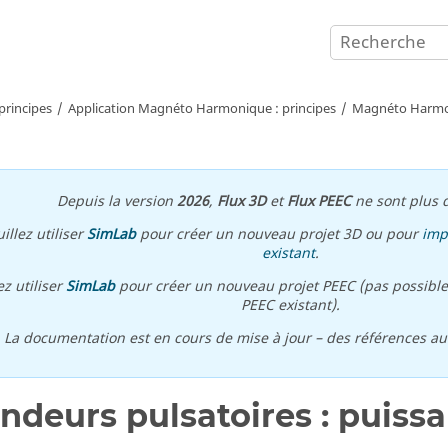
principes
Application Magnéto Harmonique : principes
Magnéto Harmoni
Depuis la version
2026
,
Flux 3D
et
Flux PEEC
ne sont plus d
illez utiliser
SimLab
pour créer un nouveau projet 3D ou pour
imp
existant
.
ez utiliser
SimLab
pour créer un nouveau projet PEEC (pas possible
PEEC existant).
\ La documentation est en cours de mise à jour – des références a
ndeurs pulsatoires : puissan