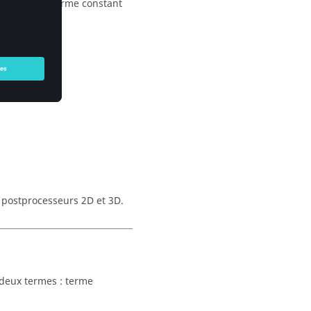
palement au terme constant
 postprocesseurs 2D et 3D.
x deux termes : terme