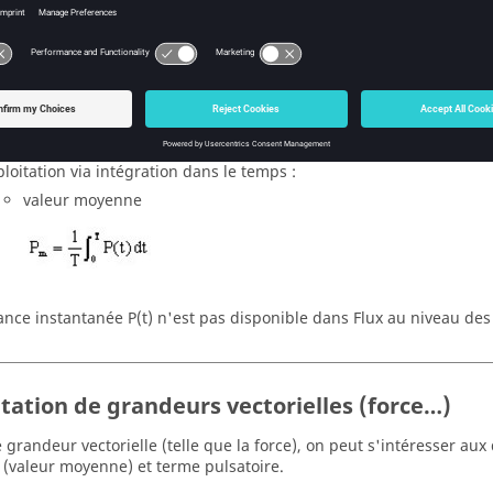
 grandeur scalaire (telle que la puissance), on s'intéresse princi
moyenne). Le terme pulsatoire présente peu d'intérêt.
ation peut se faire de différentes façons :
ploitation instantanée (à un instant
ωt
donné) :
valeur de la grandeur
P(t)
ploitation via intégration dans le temps :
valeur moyenne
ance instantanée P(t) n'est pas disponible dans Flux au niveau des
itation de grandeurs vectorielles (force…)
 grandeur vectorielle (telle que la force), on peut s'intéresser au
 (valeur moyenne) et terme pulsatoire.