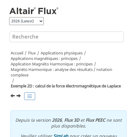
Aller au contenu principal
Accueil
Flux
Applications physiques
Applications magnétiques : principes
Application Magnéto Harmonique : principes
Magnéto Harmonique : analyse des résultats / notation
complexe
Exemple 2D : calcul de la force électromagnétique de Laplace
Depuis la version
2026
,
Flux 3D
et
Flux PEEC
ne sont
plus disponibles.
Veuillez utiliser
SimLab
pour créer un nouveau