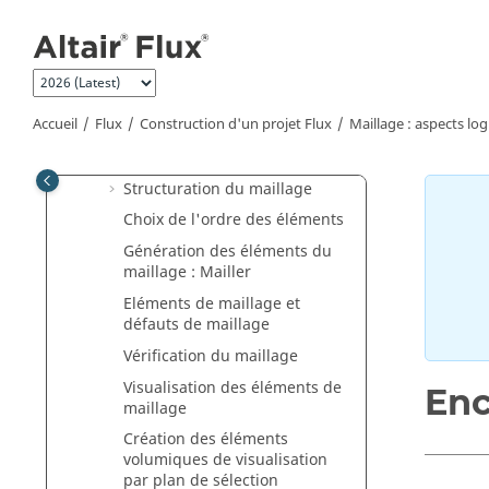
Aller au contenu principal
Discrétisation ligne
Mailleur
Relaxation Lignes / Faces /
Volumes
Accueil
Flux
Construction d'un projet Flux
Maillage : aspects logi
Ombrage (3D)
Affectation des mailleurs
Structuration du maillage
Choix de l'ordre des éléments
Génération des éléments du
maillage : Mailler
Eléments de maillage et
défauts de maillage
Vérification du maillage
Visualisation des éléments de
En
maillage
Création des éléments
volumiques de visualisation
par plan de sélection