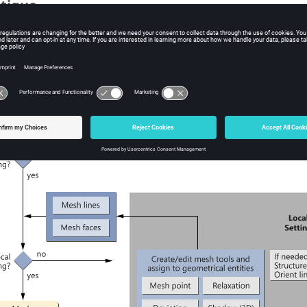
tique
génération du maillage, l'enchaînement logique des commandes est