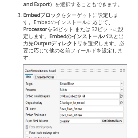
and Export）
を選択することもできます。
Embedブロック
を
ターゲット
に設定しま
す。Embedのインストールに応じて、
Processor
を
64ビット
または
32ビット
に設
定します。
Embedのインストールパス
と出
力先
Outputディレクトリ
を選択します。必
要に応じて他の名前フィールドを設定しま
す。