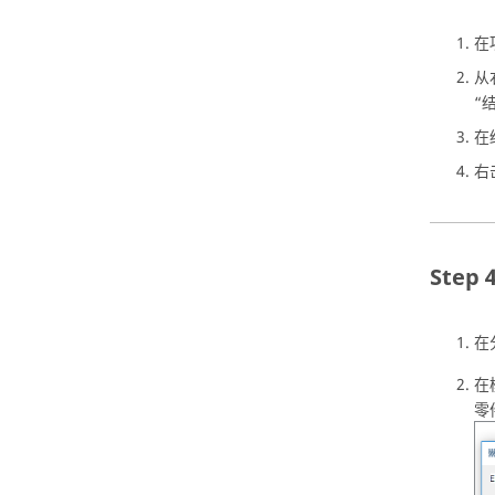
在
从
“
在
右
在
在
零