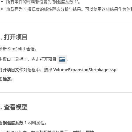
所有零件的材料都设置为‘钢温度系数 1’。
热载荷为 1 摄氏度的线性静态分析与结果。可以使用这些结果作为体
打开项目
动新
SimSolid
会话。
主窗口工具栏上，点击
打开项目
。
打开项目文件
对话框中，选择
VolumeExpansionShrinkage.ssp
击
确定
。
查看模型
看
钢温度系数 1
材料属性。