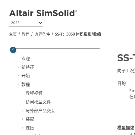
跳转到主要内容
主页
教程
边界条件
SS-T：3050 体积膨胀/收缩
SS
欢迎
新特征
向子工况
开始
目的
教程
Si
教程视频
在
访问模型文件
与外部产品交互
装配
模型描述
连接