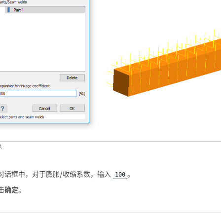
3
.
对话框中，对于膨胀/收缩系数，输入
。
100
击
确定
。