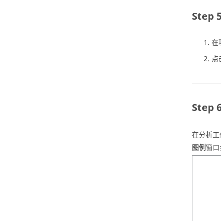
在
点
在
分析工
图例
窗口