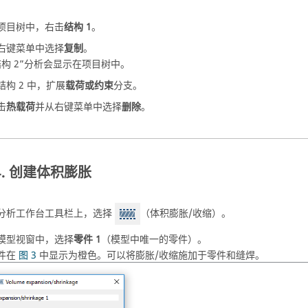
项目树
中，右击
结构 1
。
右键菜单
中选择
复制
。
结构 2”分析会显示在
项目树
中。
结构 2 中，扩展
载荷或约束
分支。
击
热载荷
并从
右键菜单
中选择
删除
。
创建体积膨胀
分析工作台
工具栏上，选择
（体积膨胀/收缩）。
模型视窗
中，选择
零件 1
（模型中唯一的零件）。
件在
图 3
中显示为橙色。可以将膨胀/收缩施加于零件和缝焊。