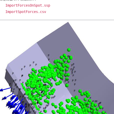
ImportForcesOnSpot.ssp
ImportSpotForces.csv