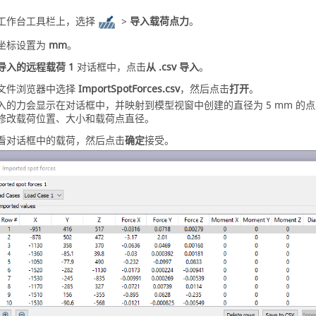
工作台工具栏上，选择
>
导入载荷点力
。
坐标设置为
mm
。
导入的远程载荷 1
对话框中，点击
从 .csv 导入
。
文件浏览器中选择
ImportSpotForces.csv
，然后点击
打开
。
入的力会显示在对话框中，并映射到
模型视窗
中创建的直径为 5 mm 
修改载荷位置、大小和载荷点直径。
看对话框中的载荷，然后点击
确定
接受。