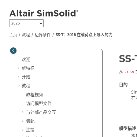
跳转到主要内容
主页
教程
边界条件
SS-T：3016 在载荷点上导入的力
SS
欢迎
新特征
从
.csv
开始
目的
教程
Si
教程视频
在
访问模型文件
与外部产品交互
装配
模型描述
连接
本