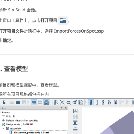
动新
SimSolid
会话。
主窗口工具栏上，点击
打开项目
。
打开项目文件
对话框中，选择
ImportForcesOnSpot.ssp
击
确定
。
查看模型
项目树
和
模型视窗
中，查看模型。
保所有项目规格都包括在内。