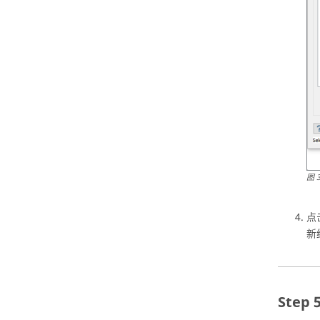
图
点
新