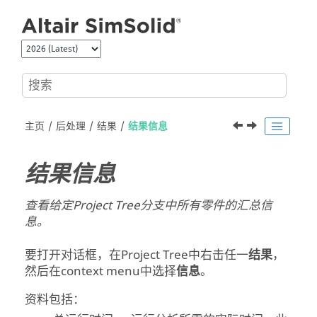
跳转到主要内容
主页
后处理
结果
结果信息
结果信息
查看给定
Project Tree
分支中所有零件的汇总信
息。
要打开对话框，在
Project Tree
中右击任一
结果
，
然后在
context menu
中选择
信息
。
资料包括：