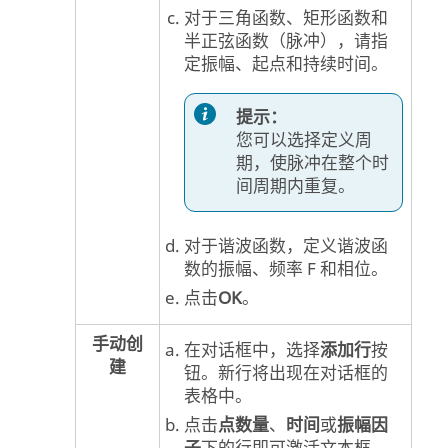
对于三角函数、矩形函数和
半正弦函数（脉冲），请指
定振幅、起点和持续时间。
提示：
您可以选择定义周
期，使脉冲在整个时
间周期内重复。
对于谐波函数，定义谐波函
数的振幅、频率 F 和相位。
点击
OK
。
手动创
在对话框中，选择
添加行
按
建
钮。新行将出现在对话框的
表格中。
点击
点数量
、
时间
或
振幅因