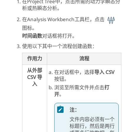
在
Project Tree
中，点击所需的动力学瞬态分
析或热瞬态分析。
在
Analysis Workbench
工具栏，点击
图标。
时间函数
对话框将打开。
使用以下其中一个流程创建函数：
作用力
流程
从外部
在对话框中，选择
导入 CSV
CSV 导
按钮。
入
浏览至所需文件并点击
打
开
。
注：
文件内容必须有一个
标题行，然后是两行