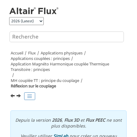
Aller au contenu principal
Accueil
Flux
Applications physiques
Applications couplées : principes
Application Magnéto Harmonique couplée Thermique
Transitoire : principes
MH couplée TT : principe du couplage
Réflexion sur le couplage
Depuis la version
2026
,
Flux 3D
et
Flux PEEC
ne sont
plus disponibles.
Veuillez utiliser
SimLab
pour créer un nouveau