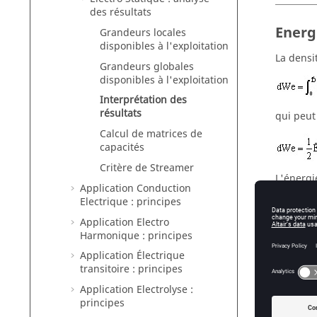
des résultats
Energ
Grandeurs locales
disponibles à l'exploitation
La densit
Grandeurs globales
disponibles à l'exploitation
Interprétation des
résultats
qui peut
Calcul de matrices de
capacités
Critère de Streamer
L'énergi
Application Conduction
Electrique : principes
Application Electro
Harmonique : principes
Application Électrique
Force
transitoire : principes
Application Electrolyse :
Les forc
principes
être ent