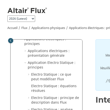
Applications physiques
Aller au contenu principal
Physique : principes
Applications magnétiques :
principes
Applications magnétiques :
Accueil
Flux
Applications physiques
Applications électriques : pr
aspects logiciel
Applications électriques :
principes
Applications électriques :
Veu
présentation générale
Application Electro Statique :
principes
Veuill
Electro Statique : ce que
peut modéliser Flux
/!
Electro Statique : équations
résolues
Int
Electro Statique : principe de
description dans Flux
Electro Statique : analyse