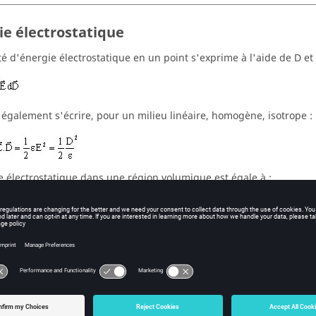
ie électrostatique
é d'énergie électrostatique en un point s'exprime à l'aide de D et E
 également s'écrire, pour un milieu linéaire, homogène, isotrope :
e électrostatique dans une région volumique est égale à :
 et couple électrostatique
es et couples électrostatiques sont calculés par la méthode des trav
ourée d'air.