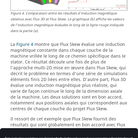
Figure
4
.
Comparaison entre les résultats d'induction magnétique
obtenus avec Flux 3D et Flux Skew. Le graphique (b) affiche les valeurs
de l'induction magnétique évaluées le long de la ligne rouge indiquée
dans la partie (a).
La
Figure 4
montre que Flux Skew évalue une induction
magnétique constante dans chaque couche de la
machine vrillée le long de ce chemin spécifique dans le
stator. Ce résultat découle une fois de plus de
l'approche multi-2D mise en œuvre dans Flux Skew, qui
décrit le problème en termes d'une série de simulations
éléments finis 2D liées entre elles. D'autre part, Flux 3D
évalue une induction magnétique plus réaliste, qui
varie de façon continue le long de la dimension axiale
de la machine. Les deux solutions sont en bon accord,
notamment aux positions axiales qui correspondent aux
centres de chaque couche du projet Flux Skew.
Il ressort de cet exemple que Flux Skew fournit des
résultats qui sont globalement en bon accord avec Flux
3D. Ceci est obtenu avec une description simplifiée du
projet et des temps de calcul réduits. Néanmoins,