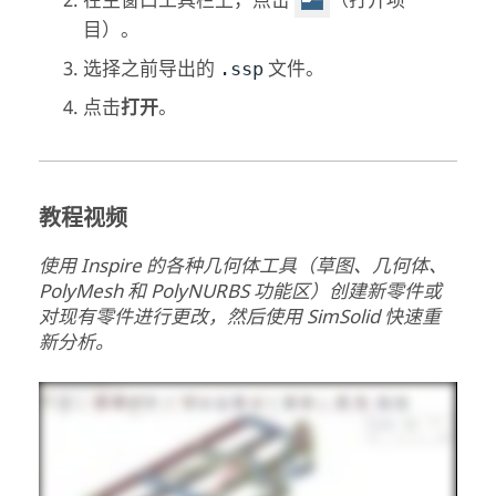
在主窗口工具栏上，点击
（打开项
目）。
选择之前导出的
文件。
.ssp
点击
打开
。
教程视频
使用
Inspire
的各种几何体工具（草图、几何体、
PolyMesh 和 PolyNURBS 功能区）创建新零件或
对现有零件进行更改，然后使用
SimSolid
快速重
新分析。