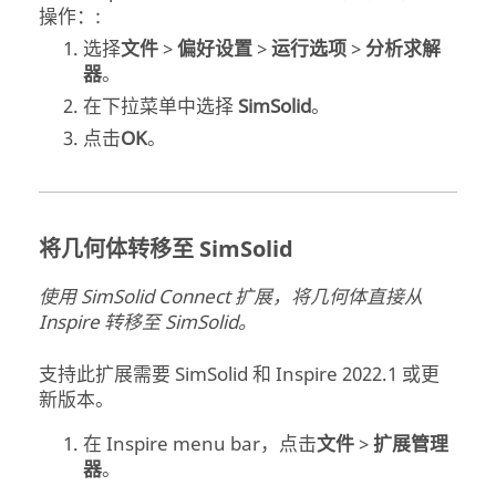
操作：:
选择
文件
>
偏好设置
>
运行选项
>
分析求解
器
。
在下拉菜单中选择
SimSolid
。
点击
OK
。
将几何体转移至 SimSolid
使用
SimSolid
Connect 扩展，将几何体直接从
Inspire
转移至
SimSolid
。
支持此扩展需要
SimSolid
和
Inspire
2022.1 或更
新版本。
在
Inspire
menu bar
，点击
文件
>
扩展管理
器
。