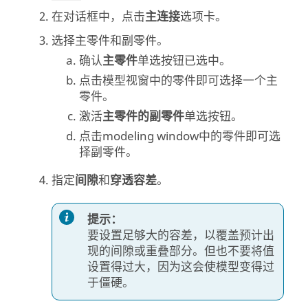
在对话框中，点击
主连接
选项卡。
选择主零件和副零件。
确认
主零件
单选按钮已选中。
点击模型视窗中的零件即可选择一个主
零件。
激活
主零件的副零件
单选按钮。
点击
modeling window
中的零件即可选
择副零件。
指定
间隙
和
穿透容差
。
提示：
要设置足够大的容差，以覆盖预计出
现的间隙或重叠部分。但也不要将值
设置得过大，因为这会使模型变得过
于僵硬。