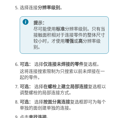
选择连接
分辨率级别
。
提示：
尽可能使用
标准
分辨率级别。只有当
接触面积相对于连接零件的整体尺寸
较小时，才使用
增强
或
高
分辨率级
别。
可选：
选择
仅连接未焊接的零件
复选框。
这将连接搜索限制为只搜索以前未焊接在一
起的零件。
可选：
选择
在螺栓上建立局部连接
复选框以
调整螺栓的局部连接方式。
可选：
选择
按面分离连接
复选框即可为每个
单独的面创建单独的连接。
点击
查找连接
。