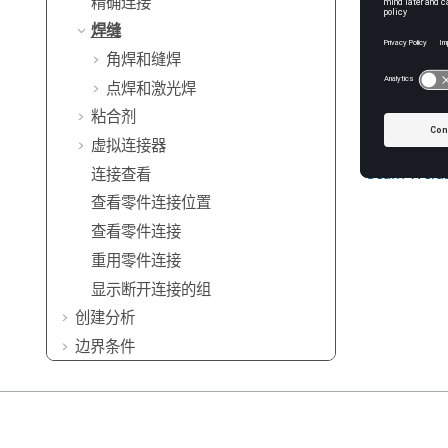
精确连接
点焊和
焊缝
点焊能
角焊和缝焊
曲面。
点焊和激光焊
粘合剂
See Also
虚拟连接器
Seam Welds
连接查看
查看零件连接位置
查看零件连接
重用零件连接
显示断开连接的组
创建分析
边界条件
后处理
设计研究
验证问题