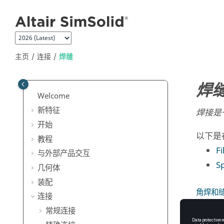
跳转到主要内容
主页
连接
焊缝
焊
Welcome
新特征
焊接是
开始
以下是
教程
F
与外部产品交互
S
几何体
装配
角焊和
连接
在
SimS
常规连接