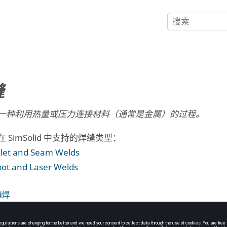
缝
一种利用热量或压力连接材料（通常是金属）的过程。
在
SimSolid
中支持的焊缝类型：
illet and Seam Welds
pot and Laser Welds
缝焊
olid
中，缝焊被建模为完整的 3D 实体。