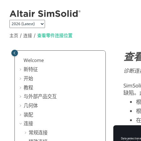
跳转到主要内容
主页
连接
查看零件连接位置
查
Welcome
新特征
诊断连
开始
SimSol
教程
缺陷。
与外部产品交互
几何体
装配
连接
常规连接