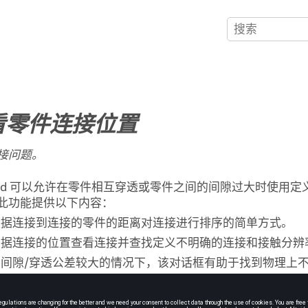
看零件连接位置
接问题。
id
可以允许在零件相互穿透或零件之间的间隙过大时使用定
此功能提供以下内容：
根据连接到连接的零件的距离对连接进行排序的简单方式。
根据连接的位置查看连接并查找定义不明确的连接和接触分辨
在间隙/穿透公差较大的情况下，该对话框有助于找到物理上
在
Project Tree
中，打开
Connections workbench
。