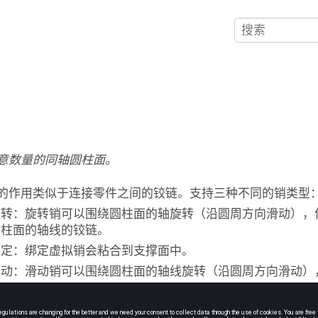
意数量的同轴圆柱面。
的作用类似于连接零件之间的铰链。支持三种不同的销类型
旋转：旋转销可以围绕圆柱面的轴旋转（沿圆周方向滑动），
圆柱面的轴线的铰链。
绑定：绑定虚拟销会粘合到支撑面中。
滑动：滑动销可以围绕圆柱面的轴线旋转（沿圆周方向滑动）
在
Project Tree
中，打开
Connections workbench
。