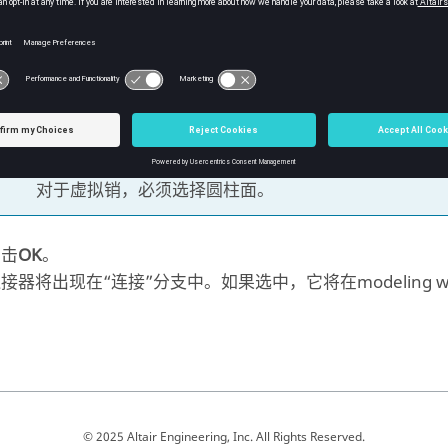
“连接”工作台上，选择
>
Pin
。
在
虚拟连接器
对话框中，使用单选按钮可指定销类型。
在
modeling window
中，点击选择模型上的特定零件。
您的选择将显示在
虚拟连接器
对话框中。
注：
对于虚拟销，必须选择圆柱面。
点击
OK
。
接器将出现在“连接”分支中。如果选中，它将在
modeling 
© 2025 Altair Engineering, Inc. All Rights Reserved.