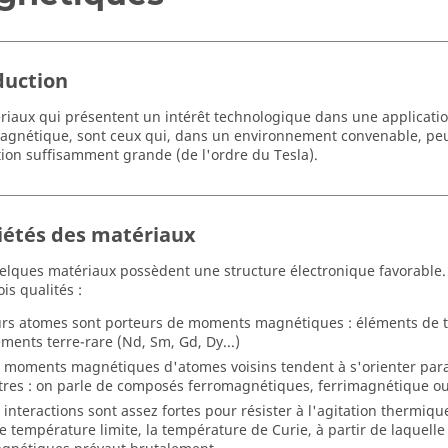
duction
riaux qui présentent un intérêt technologique dans une applicati
agnétique, sont ceux qui, dans un environnement convenable, pe
ion suffisamment grande (de l'ordre du Tesla).
iétés des matériaux
elques matériaux possèdent une structure électronique favorable
is qualités :
urs atomes sont porteurs de moments magnétiques : éléments de tran
éments terre-rare (Nd, Sm, Gd, Dy...)
s moments magnétiques d'atomes voisins tendent à s'orienter para
tres : on parle de composés ferromagnétiques, ferrimagnétique ou
s interactions sont assez fortes pour résister à l'agitation thermique;
e température limite, la température de Curie, à partir de laquel