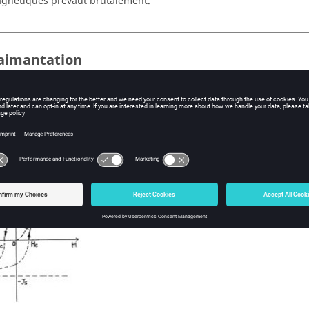
gnétiques prévaut brutalement.
'aimantation
iau magnétique ne s'aimante pas spontanément, il faut lui fourni
ication d'un champ magnétique d'excitation
H
et nous admettons qu
tation
J(H)
ou
B(H)
.
 polarisation magnétique à saturation
Js
correspond à un aligneme
gnétiques atomiques aussi parfait que possible à la température 
 champ coercitif
Hc
est lié à l'anisotropie magnéto cristalline.