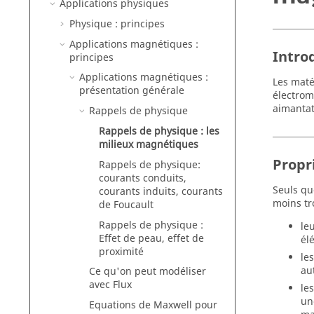
Applications physiques
Physique : principes
Applications magnétiques :
Intro
principes
Applications magnétiques :
Les maté
présentation générale
électrom
aimantat
Rappels de physique
Rappels de physique : les
milieux magnétiques
Propr
Rappels de physique:
courants conduits,
Seuls qu
courants induits, courants
moins tro
de Foucault
Rappels de physique :
le
Effet de peau, effet de
él
proximité
le
au
Ce qu'on peut modéliser
avec Flux
le
un
Equations de Maxwell pour