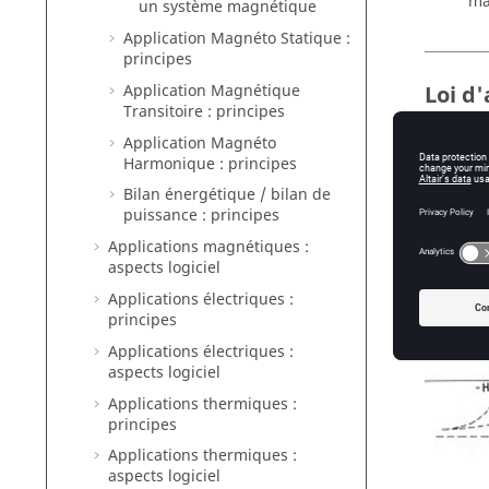
ma
un système magnétique
Application Magnéto Statique :
principes
Application Magnétique
Loi d
Transitoire : principes
Un matér
Application Magnéto
par appl
Harmonique : principes
d'aiman
Bilan énergétique / bilan de
La
puissance : principes
ma
Applications magnétiques :
Le
aspects logiciel
Applications électriques :
principes
Applications électriques :
aspects logiciel
Applications thermiques :
principes
Applications thermiques :
aspects logiciel