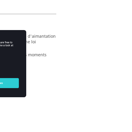
r une énergie d'aimantation
'il existe une loi
nt de tous les moments
considérée.