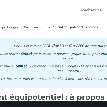
aspects logiciel
Point équipotentiel
Point équipotentiel : à propos
Depuis la version
2026
,
Flux 3D
et
Flux PEEC
ne sont plus d
illez utiliser
SimLab
pour créer un nouveau projet 3D ou pour
imp
existant
.
ez utiliser
SimLab
pour créer un nouveau projet PEEC (pas possible
PEEC existant).
\ La documentation est en cours de mise à jour – des références a
nt équipotentiel : à propos