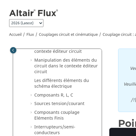
Aller au contenu principal
Applications physiques
Couplages circuit et cinématique
Couplage circuit : principes
Couplage circuit : aspects
Accueil
Flux
Couplages circuit et cinématique
Couplage circuit : 
logiciel
Fonctionnement dans le
contexte éditeur circuit
Manipulation des éléments du
circuit dans le contexte éditeur
Veu
circuit
Les différents éléments du
Veuill
schéma électrique
Composants R, L, C
/!
Sources tension/courant
Composants couplage
Eléments Finis
Poi
Interrupteurs/semi-
conducteurs