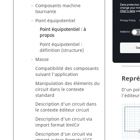
Composants machine
tournante
Poten
Point équipotentiel
Les poin
Point équipotentiel : à
propos
au
av
Point équipotentiel :
définition (structure)
di
Masse
Compatibilité des composants
suivant l'application
Repré
Manipulation des éléments du
circuit dans le contexte
D'un poi
standard
l'éditeu
Description d'un circuit dans
le contexte éditeur circuit
Description d'un circuit via
import format XmlCir
Description d'un circuit via