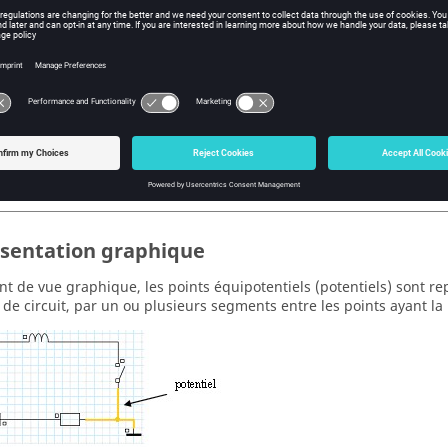
tiel
ts équipotentiels peuvent être créés :
 sein du contexte éditeur de circuit (composant visualisable grap
ec l'import du circuit (composant visualisable graphiquement suiva
rectement dans Flux (composant non visualisable graphiquement)
sentation graphique
nt de vue graphique, les points équipotentiels (potentiels) sont r
r de circuit, par un ou plusieurs segments entre les points ayant l