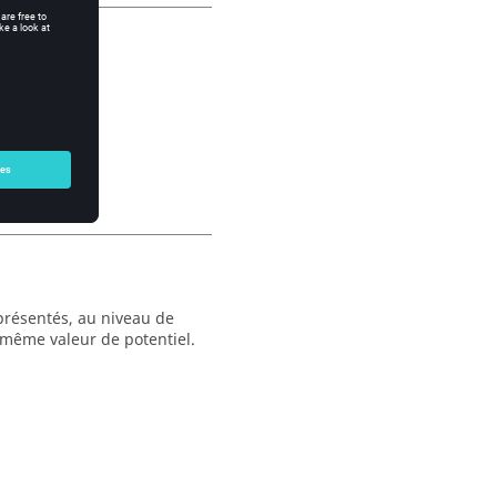
hiquement)
nt le format)
eprésentés, au niveau de
a même valeur de potentiel.