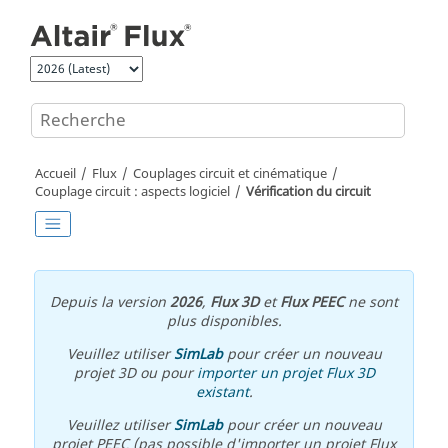
Aller au contenu principal
Accueil
Flux
Couplages circuit et cinématique
Couplage circuit : aspects logiciel
Vérification du circuit
Depuis la version
2026
,
Flux 3D
et
Flux PEEC
ne sont
plus disponibles.
Veuillez utiliser
SimLab
pour créer un nouveau
projet 3D ou pour
importer un projet Flux 3D
existant
.
Veuillez utiliser
SimLab
pour créer un nouveau
projet PEEC (pas possible d'importer un projet Flux