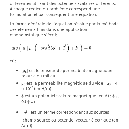
différentes utilisant des potentiels scalaires différents.
A chaque région du problème correspond une
formulation et par conséquent une équation.
La forme générale de l'équation résolue par la méthode
des éléments finis dans une application
magnétostatique s'écrit:
où:
[μ
] est le tenseur de perméabilité magnétique
r
relative du milieu
μ
est la perméabilité magnétique du vide ; μ
= 4
0
0
-7
π 10
(en H/m)
ϕ est un potentiel scalaire magnétique (en A) : ϕ
tot
ou ϕ
red
est un terme correspondant aux sources
(champ source ou potentiel vecteur électrique (en
A/m))