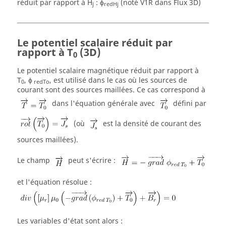
réduit par rapport à H
: ϕ
(noté V1R dans Flux 3D)
j
redHj
Le potentiel scalaire réduit par
rapport à T
(3D)
0
Le potentiel scalaire magnétique réduit par rapport à
T
, ϕ
, est utilisé dans le cas où les sources de
0
redTo
courant sont des sources maillées. Ce cas correspond à
dans l'équation générale avec
défini par
(où
est la densité de courant des
sources maillées).
Le champ
peut s'écrire :
et l'équation résolue :
Les variables d'état sont alors :