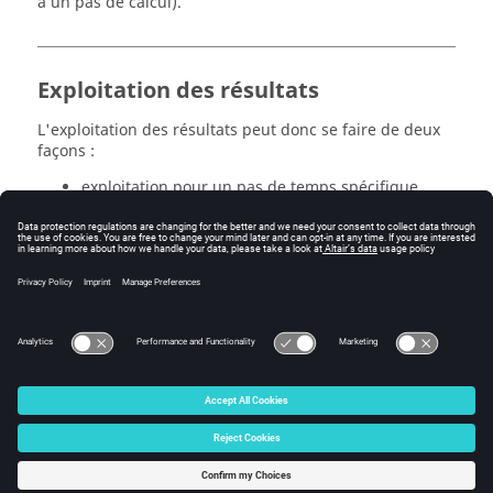
à un pas de calcul).
Exploitation des résultats
L'exploitation des résultats peut donc se faire de deux
façons :
exploitation pour un pas de temps spécifique
évolution d'une grandeur en fonction du temps*
Remarque :
* Se reporter également au chapitre
Analyse
paramétrique : principes
.
© 2025 Altair Engineering, Inc. All Rights Reserved.
Intellectual Property Rights Notice
|
Technical Support
|
Cookie Consent
☼