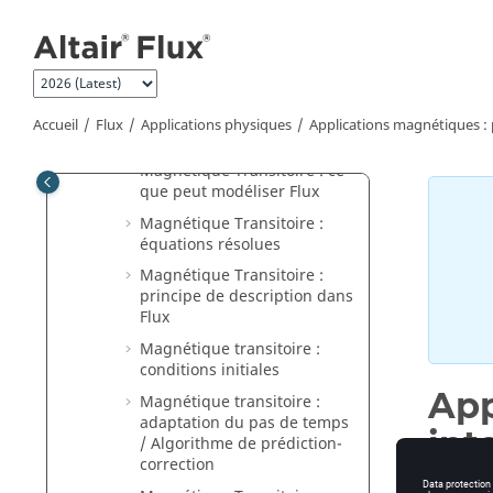
Aller au contenu principal
Applications magnétiques :
présentation générale
Application Magnéto Statique :
principes
Application Magnétique
Accueil
Flux
Applications physiques
Applications magnétiques : 
Transitoire : principes
Magnétique Transitoire : ce
que peut modéliser Flux
Magnétique Transitoire :
équations résolues
Magnétique Transitoire :
principe de description dans
Flux
Magnétique transitoire :
conditions initiales
App
Magnétique transitoire :
adaptation du pas de temps
int
/ Algorithme de prédiction-
correction