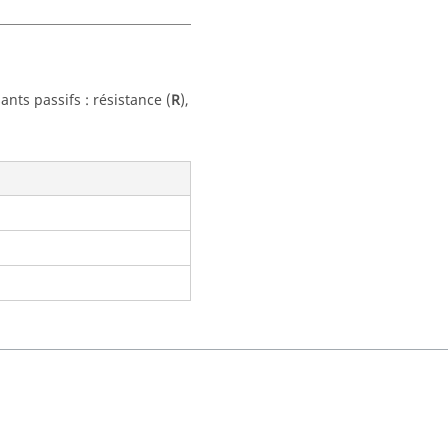
nts passifs : résistance (
R
),