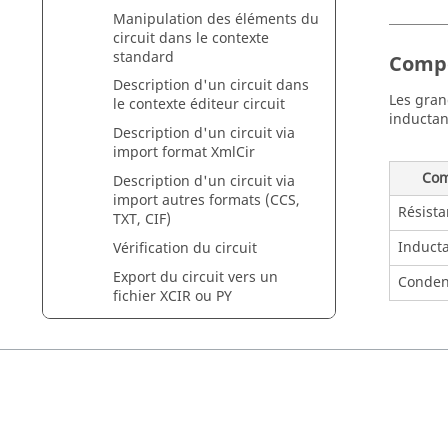
Manipulation des éléments du
circuit dans le contexte
standard
Compo
Description d'un circuit dans
Les gran
le contexte éditeur circuit
inductan
Description d'un circuit via
import format XmlCir
Com
Description d'un circuit via
import autres formats (CCS,
Résista
TXT, CIF)
Induct
Vérification du circuit
Export du circuit vers un
Conden
fichier XCIR ou PY
Destruction d'un circuit
Gestion des liens entre le
domaine éléments finis et le
circuit électrique (application
2D)
Gestion des liens entre le