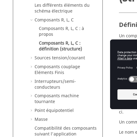
Les différents éléments du
schéma électrique
Composants R, L, C
Défin
Composants R, L, C : à
propos
Un compo
Composants R, L, C :
un
définition (structure)
un
Sources tension/courant
de
Composants couplage
de
Eléments Finis
Interrupteurs/semi-
conducteurs
Nom
Composants machine
tournante
Le nom p
Point équipotentiel
ci.
Masse
Un comme
Compatibilité des composants
Le nom e
suivant l'application