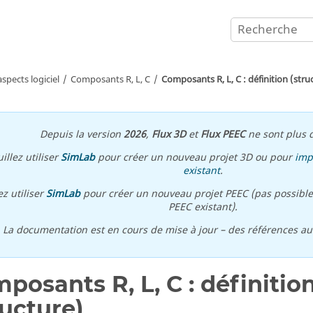
aspects logiciel
Composants R, L, C
Composants R, L, C : définition (stru
Depuis la version
2026
,
Flux 3D
et
Flux PEEC
ne sont plus d
illez utiliser
SimLab
pour créer un nouveau projet 3D ou pour
imp
existant
.
ez utiliser
SimLab
pour créer un nouveau projet PEEC (pas possible
PEEC existant).
\ La documentation est en cours de mise à jour – des références a
posants R, L, C : définitio
ructure)