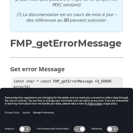
PEEC existant).
/!\ La documentation est en cours de mise à jour –
des références au
3D
peuvent subsister.
FMP_getErrorMessage
Get error Message
const char * const FMP_getErrorMessage (H_ERROR 
errorId)
Input:
errorId: error handle
Return:
Error message or NULL if "errorId" is invalid