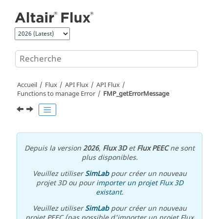
Aller au contenu principal
Accueil
Flux
API Flux
API Flux
Functions to manage Error
FMP_getErrorMessage
Depuis la version
2026
,
Flux 3D
et
Flux PEEC
ne sont
plus disponibles.
Veuillez utiliser
SimLab
pour créer un nouveau
projet 3D ou pour
importer un projet Flux 3D
existant
.
Veuillez utiliser
SimLab
pour créer un nouveau
projet PEEC (pas possible d'importer un projet Flux