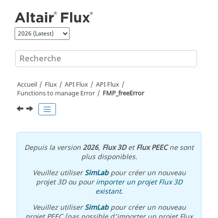
Aller au contenu principal
Accueil
Flux
API Flux
API Flux
Functions to manage Error
FMP_freeError
Depuis la version
2026
,
Flux 3D
et
Flux PEEC
ne sont
plus disponibles.
Veuillez utiliser
SimLab
pour créer un nouveau
projet 3D ou pour
importer un projet Flux 3D
existant
.
Veuillez utiliser
SimLab
pour créer un nouveau
projet PEEC (pas possible d'importer un projet Flux