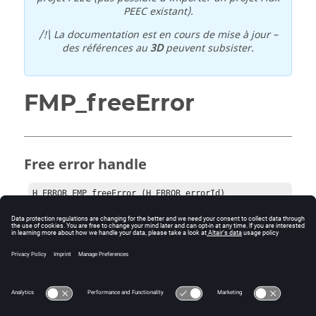
PEEC existant).
/!\ La documentation est en cours de mise à jour –
des références au
3D
peuvent subsister.
FMP_freeError
Free error handle
H_ERROR FMP_freeError (H_ERROR errorId)
Input:
errorId: error handle
Return:
error handle (NULL=OK)