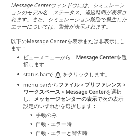
Message Center
ウィンドウには、シミュレーシ
ョンのモデル名、ステータス、経過時間が表示さ
れます。また、シミュレーション段階で発生した
エラーについては、警告が表示されます。
以下の
Message Center
を表示または非表示にし
ます：
ビューメニューから、
Message Center
を選
択します。
status bar
で
をクリックします。
menu bar
から
ファイル
>
プリファレンス
>
ワークスペース
>
Message Center
を選択
し、
メッセージセンターの表示
で次の表示
設定のいずれかを選択します：
手動のみ
自動 - エラー時
自動 - エラーと警告時