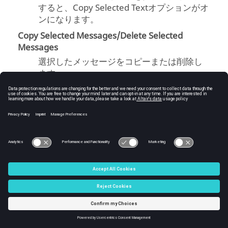
すると、Copy Selected Textオプションがオ
ンになります。
Copy Selected Messages/Delete Selected
Messages
選択したメッセージをコピーまたは削除し
ます。
Select All Messages/Delete All Messages
すべてのメッセージを選択または削除しま
す。
Empty Area Selection
Message Center
の空白部分をクリックする
と、すべてのメッセージが選択解除されま
す。
Ctrl
/
Shift
複数のメッセージを選択するには、
Ctrl
を押
しながらメッセージを選択します。
メッセージを選択中に
Shift
を押すと、最初