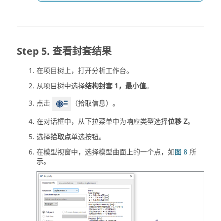
查看封套结果
在
项目树
上，打开
分析工作台
。
从
项目树
中选择
结构封套 1，最小值
。
点击
（拾取信息）。
在对话框中，从下拉菜单中为响应类型选择
位移 Z
。
选择
拾取点
单选按钮。
在
模型视窗
中，选择模型曲面上的一个点，如
图 8
所
示。