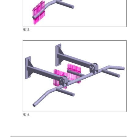
图
3
.
图
4
.