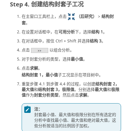
创建结构封套子工况
在主窗口工具栏上，点击
（后研究）
>
结构封
套
。
在设置对话框中，在
可用分析
下，选择
结构 1
。
在对话框中，按住 Ctrl + Shift 并选择
结构 3
。
点击
以组合分析。
对于封套分析的类型，选择
最小值
。
点击
求解
。
结构封套 1，最小值
子工况显示在
项目树
中。
重复步骤 4.1 到步骤 4.4 的过程，以创建
结构封套 2，
最大值
和
结构封套 3，极限值
。分别选择
最大值
和
极限
值
作为
封套分析类型
，然后点击
求解
。
注：
封套最小值、最大值和极限分别在所有选定的
分析中查找最小值、最大值和绝对最大值，这
些分析按适当的比例因子加权。