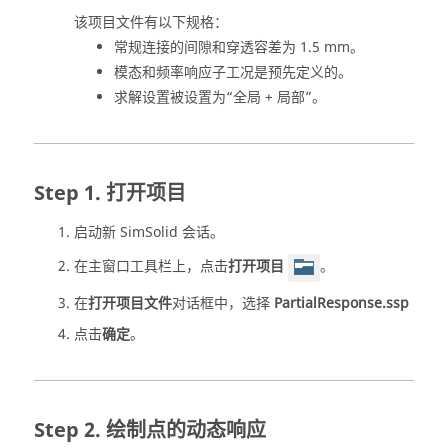
该项目文件有以下规格：
常规连接的间隙和穿透容差为 1.5 mm。
模态和频率响应子工况是预先定义的。
求解设置被设置为“全局 + 局部”。
打开项目
启动新
SimSolid
会话。
在主窗口工具栏上，点击
打开项目
。
在
打开项目文件
对话框中，选择
PartialResponse.ssp
点击
确定
。
绘制点的动态响应