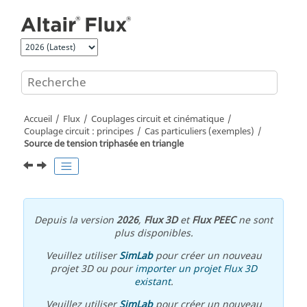
Aller au contenu principal
Accueil
Flux
Couplages circuit et cinématique
Couplage circuit : principes
Cas particuliers (exemples)
Source de tension triphasée en triangle
Depuis la version
2026
,
Flux 3D
et
Flux PEEC
ne sont
plus disponibles.
Veuillez utiliser
SimLab
pour créer un nouveau
projet 3D ou pour
importer un projet Flux 3D
existant
.
Veuillez utiliser
SimLab
pour créer un nouveau