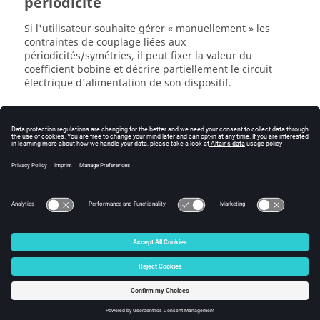
périodicité
Si l'utilisateur souhaite gérer « manuellement » les
contraintes de couplage liées aux
périodicités/symétries, il peut fixer la valeur du
coefficient bobine et décrire partiellement le circuit
électrique d'alimentation de son dispositif.
Mise en garde (3D)
Pour les applications 3D, le coefficient bobine est utilisé
pour la duplication automatique des bobines non
maillées.
© 2025 Altair Engineering, Inc. All Rights Reserved.
Intellectual Property Rights Notice
|
Technical Support
|
Cookie Consent
☼