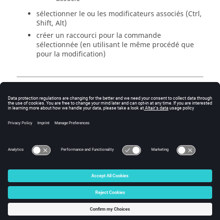
sélectionner le ou les modificateurs associés (Ctrl,
Shift, Alt)
créer un raccourci pour la commande
sélectionnée (en utilisant le même procédé que
pour la modification)
Macros
L'utilisateur a la possibilité, pour chacun des deux
modules (2D / Skew), de choisir une ou plusieurs
macros à charger par défaut lors de la création de
nouveaux projets.
© 2025 Altair Engineering, Inc. All Rights Reserved.
Intellectual Property Rights Notice
|
Technical Support
|
Cookie Consent
☼