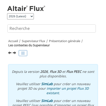
Aller au contenu principal
Accueil
Superviseur Flux
Présentation générale
Les contextes du Superviseur
Depuis la version
2026
,
Flux 3D
et
Flux PEEC
ne sont
plus disponibles.
Veuillez utiliser
SimLab
pour créer un nouveau
projet 3D ou pour
importer un projet Flux 3D
existant
.
Veuillez utiliser
SimLab
pour créer un nouveau
projet PEEC (pas possible d'importer un projet Flux