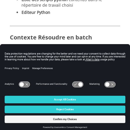
répertoire de travail choisi
Editeur Python
Contexte Résoudre en batch
Ce contexte permet de résoudre un projet en mode
batch (permet par exemple de réduire le temps de
calcul pour les modèles complexes)
Il également possible de planifier plusieurs résolutions
de projets*.FLU (prêts à résoudre) contenus dans le
répertoire de travail choisi.
© 2025 Altair Engineering, Inc. All Rights Reserved.
Intellectual Property Rights Notice
|
Technical Support
|
Cookie Consent
☼