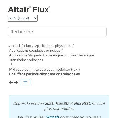
Aller au contenu principal
Accueil
Flux
Applications physiques
Applications couplées : principes
Application Magnéto Harmonique couplée Thermique
Transitoire : principes
MH couplée TT : ce que peut modéliser Flux
Chauffage par induction : notions principales
Depuis la version
2026
,
Flux 3D
et
Flux PEEC
ne sont
plus disponibles.
Veuillez utiliser
SimLab
pour créer un nouveau