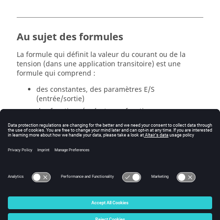
Au sujet des formules
La formule qui définit la valeur du courant ou de la
tension (dans une application transitoire) est une
formule qui comprend :
des constantes, des paramètres E/S
(entrée/sortie)
des fonctions (opérateurs, fonctions
mathématiques de base, fonctions évoluées, …)
Exemple :
I(t) = I
Sin( ω.t+ φ )
0
U(t) = U
Trapez(t, T
, T
, T
)
0
1
2
3
© 2025 Altair Engineering, Inc. All Rights Reserved.
Intellectual Property Rights Notice
|
Technical Support
|
Cookie Consent