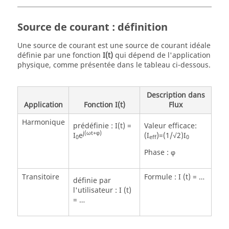
Source de courant : définition
Une source de courant est une source de courant idéale
définie par une fonction
I(t)
qui dépend de l'application
physique, comme présentée dans le tableau ci-dessous.
Description dans
Application
Fonction I(t)
Flux
Harmonique
prédéfinie : I(t) =
Valeur efficace:
j(ωt+φ)
I
e
(I
)=(1/√2)I
0
eff
0
Phase : φ
Transitoire
Formule : I (t) = …
définie par
l'utilisateur : I (t)
= …