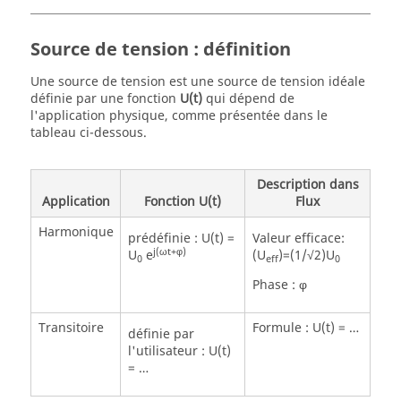
Source de tension : définition
Une source de tension est une source de tension idéale
définie par une fonction
U(t)
qui dépend de
l'application physique, comme présentée dans le
tableau ci-dessous.
Description dans
Application
Fonction U(t)
Flux
Harmonique
prédéfinie : U(t) =
Valeur efficace:
j(ωt+φ)
U
e
(U
)=(1/√2)U
0
eff
0
Phase : φ
Transitoire
Formule : U(t) = …
définie par
l'utilisateur : U(t)
= …