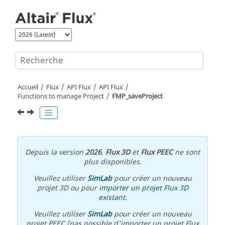
Aller au contenu principal
Accueil
Flux
API Flux
API Flux
Functions to manage Project
FMP_saveProject
Depuis la version
2026
,
Flux 3D
et
Flux PEEC
ne sont
plus disponibles.
Veuillez utiliser
SimLab
pour créer un nouveau
projet 3D ou pour
importer un projet Flux 3D
existant
.
Veuillez utiliser
SimLab
pour créer un nouveau
projet PEEC (pas possible d'importer un projet Flux