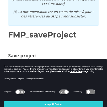
PEEC existant).
/!\ La documentation est en cours de mise à jour –
des références au
3D
peuvent subsister.
FMP_saveProject
Save project
H_ERROR FMP_saveProject (CEDINT32 serverUid)
Input:
serverUid: server Uid
Return: error handle (NULL=OK)
© 2025 Altair Engineering, Inc. All Rights Reserved.