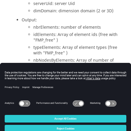
serverUid: server Uid
dimDomain: dimension domain (2 or 3D)
Output:
nbrElements: number of elements
idElements: Array of element ids (free with
"FMP_free" )
typeElements: Array of element types (free
with "FMP_free" )
nbNodesByElements: Array of number of
nodes by element (free with "FMP_free" )
idNodesByElements: Array of id of nodes by
elements (free with "FMP_free" )
Return:
error handle (NULL=OK)
© 2025 Altair Engineering, Inc. All Rights Reserved.
Intellectual Property Rights Notice
|
Technical Support
|
Cookie Consent