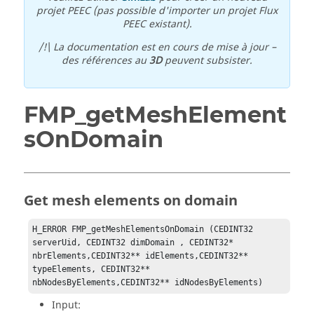
projet PEEC (pas possible d'importer un projet Flux
PEEC existant).
/!\ La documentation est en cours de mise à jour –
des références au
3D
peuvent subsister.
FMP_getMeshElement
sOnDomain
Get mesh elements on domain
H_ERROR FMP_getMeshElementsOnDomain (CEDINT32 
serverUid, CEDINT32 dimDomain , CEDINT32* 
nbrElements,CEDINT32** idElements,CEDINT32** 
typeElements, CEDINT32** 
nbNodesByElements,CEDINT32** idNodesByElements)
Input: