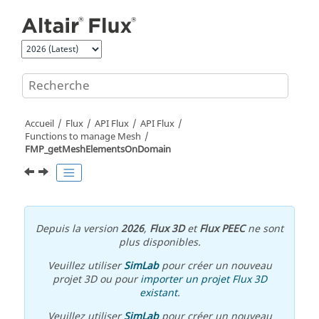
Aller au contenu principal
Accueil
Flux
API Flux
API Flux
Functions to manage Mesh
FMP_getMeshElementsOnDomain
Depuis la version
2026
,
Flux 3D
et
Flux PEEC
ne sont
plus disponibles.
Veuillez utiliser
SimLab
pour créer un nouveau
projet 3D ou pour
importer un projet Flux 3D
existant
.
Veuillez utiliser
SimLab
pour créer un nouveau