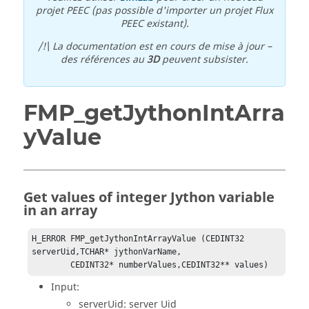
projet PEEC (pas possible d'importer un projet Flux
PEEC existant).
/!\ La documentation est en cours de mise à jour –
des références au
3D
peuvent subsister.
FMP_getJythonIntArra
yValue
Get values of integer Jython variable
in an array
H_ERROR FMP_getJythonIntArrayValue (CEDINT32 
serverUid,TCHAR* jythonVarName,

	CEDINT32* numberValues,CEDINT32** values)
Input:
serverUid: server Uid