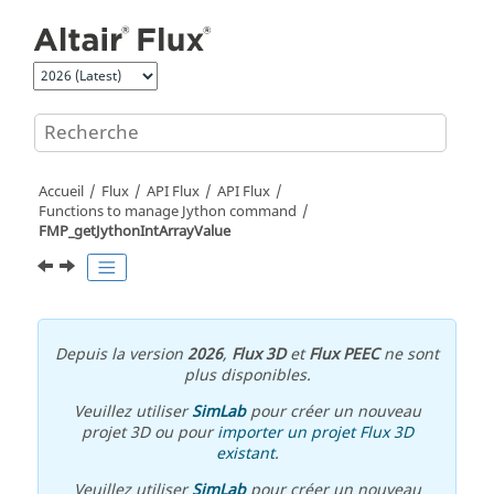
Aller au contenu principal
Accueil
Flux
API Flux
API Flux
Functions to manage Jython command
FMP_getJythonIntArrayValue
Depuis la version
2026
,
Flux 3D
et
Flux PEEC
ne sont
plus disponibles.
Veuillez utiliser
SimLab
pour créer un nouveau
projet 3D ou pour
importer un projet Flux 3D
existant
.
Veuillez utiliser
SimLab
pour créer un nouveau