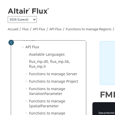
Aller au contenu principal
Couplages circuit et cinématique
Co-simulation entre Flux et un
autre logiciel
Couplages Métiers
Accueil
Flux
API Flux
API Flux
Functions to manage Regions
Contexte métier 3D
API Flux
API Flux
Available Languages
flux_mp.dll, flux_mp.lib,
flux_mp.h
Functions to manage Server
Functions to manage Project
Functions to manage
FMP
VariationParameter
Functions to manage
SpatialParameter
Functions to manage