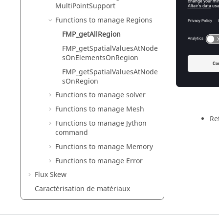
Get n
MultiPointSupport
Functions to manage Regions
H_ERRO
FMP_getAllRegion
In
FMP_getSpatialValuesAtNode
sOnElementsOnRegion
FMP_getSpatialValuesAtNode
Ou
sOnRegion
Functions to manage solver
Functions to manage Mesh
Re
Functions to manage Jython
command
Functions to manage Memory
Functions to manage Error
Flux Skew
Caractérisation de matériaux
Altair Material Datacenter (AMDC)
Gestionnaire de matériaux