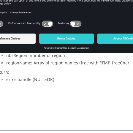
ames of all regions
R FMP_getAllRegion (CEDINT32 serverUid, CEDINT32 dimRegion, CEDI
put:
serverUid: server Uid
dimRegion: dimension region
tput:
nbrRegion: number of region
regionName: Array of region names (free with "FMP_freeChar" 
turn:
error handle (NULL=OK)