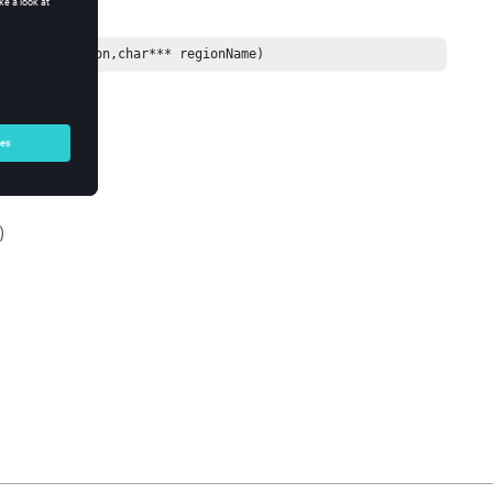
NT32* nbrRegion,char*** regionName)
)