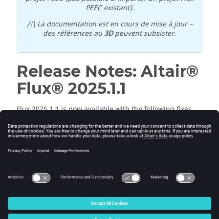
PEEC existant).
/!\ La documentation est en cours de mise à jour –
des références au
3D
peuvent subsister.
Release Notes:
Altair®
Flux®
2025
.1
.1
Flux
2025
.1
.1
is now available with the following fixes.
This is a full release (not a patch).
Installation
Fixed Defects
© 2025 Altair Engineering, Inc. All Rights Reserved.
Intellectual Property Rights Notice
|
Technical Support
|
Cookie Consent