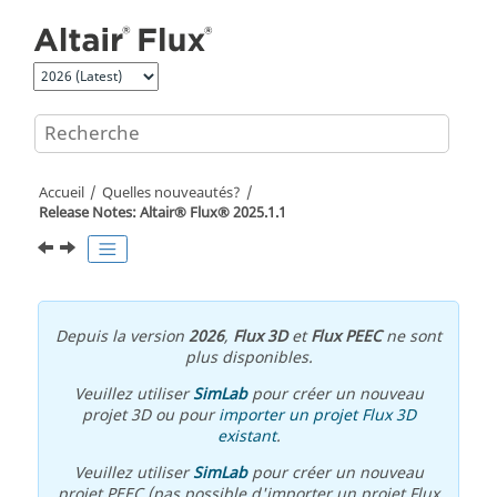
Aller au contenu principal
Accueil
Quelles nouveautés?
Release Notes:
Altair® Flux®
2025
.1
.1
Depuis la version
2026
,
Flux 3D
et
Flux PEEC
ne sont
plus disponibles.
Veuillez utiliser
SimLab
pour créer un nouveau
projet 3D ou pour
importer un projet Flux 3D
existant
.
Veuillez utiliser
SimLab
pour créer un nouveau
projet PEEC (pas possible d'importer un projet Flux