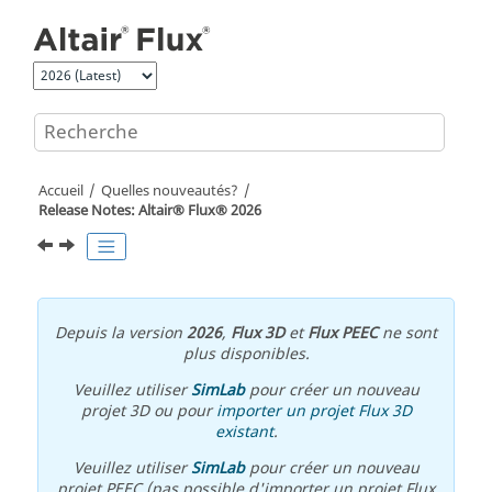
Aller au contenu principal
Accueil
Quelles nouveautés?
Release Notes:
Altair® Flux®
2026
Depuis la version
2026
,
Flux 3D
et
Flux PEEC
ne sont
plus disponibles.
Veuillez utiliser
SimLab
pour créer un nouveau
projet 3D ou pour
importer un projet Flux 3D
existant
.
Veuillez utiliser
SimLab
pour créer un nouveau
projet PEEC (pas possible d'importer un projet Flux