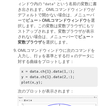
ィンドウ内の
という名前の変数に書
"data"
き出されます。
OML
コマンドウィンドウが
デフォルトで開かない場合は、メニューバ
ーで
ビュー
>
OML
コマンドウィンドウ
を選
択します。この変数は変数ブラウザにもリ
ストアップされます。変数ブラウザが表示
されない場合は、メニューバーで
ビュー
>
変数ブラウザ
を選択します。
OML
コマンドウィンドウに次のコマンドを
入力し、行
を基準とする行
のデータに
y
x
対する曲線をプロットします：
x = data.ch{1}.data(1,:);

y = data.ch{1}.data(2,:);

plot(x,y);
次のプロットが表示されます：