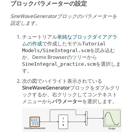
ブロックパラメーターの設定
SineWaveGeneratorブロックのパラメーターを
設定します。
チュートリアル
単純なブロックダイアグラ
ムの作成
で作成したモデル
Tutorial
を読み込む
Models/SineIntegral.scm
か、
Demo Browser
のツリーから
を選択しま
SineIntegral_practice.scm
す。
次の図でハイライト表示されている
SineWaveGenerator
ブロックをダブルクリ
ックするか、右クリックしてコンテキスト
メニューから
パラメーター
を選択します。