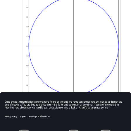
Ctrl
+
S
を押します。表示された
名前を付けて
モデルを保存
ダイアログで、
ファイル名
に
と入力
SineIntegralSignalOut_practice