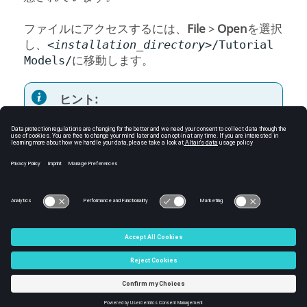
ファイルにアクセスするには、
File
>
Open
を選択
し、
<installation_directory>
/Tutorial
に移動します。
Models/
ヒント:
また、
View
>
Demo Browser
からモデル
ファイルにアクセスすることもできま
す。
C:\Users\tajima\GIT_DITA_OT\new-skin\DITA-
OT3.7.4\footer_hw.htm