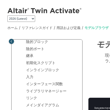
メインコンテンツにジャンプ
ハイブリッドシステム
フラグ
Functional Mock-Up Interface
(FMI)
ホーム
リファレンスガイド
用語および定義
モデルブラウザ
Functional Mock-Up Unit
(FMU)
陰的ブロック
モ
陰的ポート
現
継承
ラ
初期化スクリプト
インラインブロック
入力
インターフェース関数
ライブラリマネージャー
リンク
メインダイアグラム