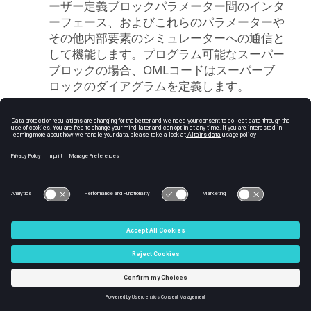
ーザー定義ブロックパラメーター間のインタ
ーフェース、およびこれらのパラメーターや
その他内部要素のシミュレーターへの通信と
して機能します。プログラム可能なスーパー
ブロックの場合、OMLコードはスーパーブ
ロックのダイアグラムを定義します。
C:\Users\tajima\GIT_DITA_OT\new-skin\DITA-
OT3.7.4\footer_hw.htm