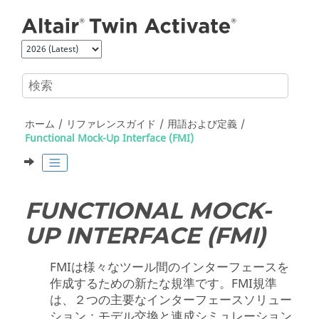
メインコンテンツにジャンプ
ホーム
リファレンスガイド
用語および定義
Functional Mock-Up Interface (FMI)
FUNCTIONAL MOCK-
UP INTERFACE (FMI)
FMIは様々なツール間のインターフェースを
作成するための新たな規準です。FMI規準
は、２つの主要なインターフェースソリュー
ション：モデル交換と連成シミュレーション