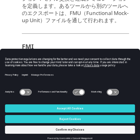
を定義します。あるツールから別のツールへ
のエクスポートは、FMU（Functional Mock-
up Unit）ファイルを通して行われます。
FMI
C:\Users\tajima\GIT_DITA_OT\new-skin\DITA-
OT3.7.4\footer_hw.htm