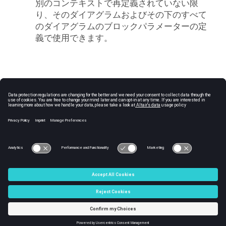
別のコンテキストで再定義されていない限
り、そのダイアグラムおよびその下のすべて
のダイアグラムのブロックパラメーターの定
義で使用できます。
C:\Users\tajima\GIT_DITA_OT\new-skin\DITA-
OT3.7.4\footer_hw.htm