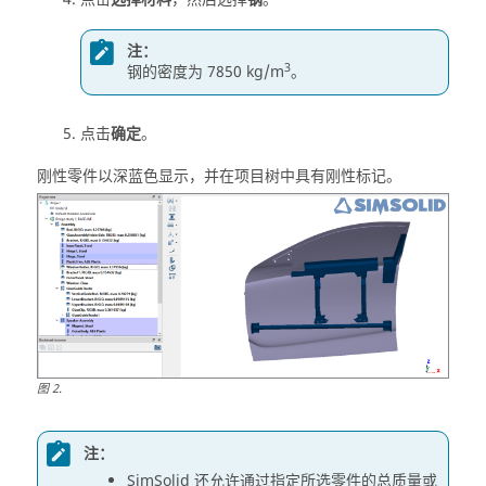
注：
3
钢的密度为 7850 kg/m
。
点击
确定
。
刚性零件以深蓝色显示，并在
项目树
中具有刚性标记。
图
2
.
注：
SimSolid
还允许通过指定所选零件的总质量或