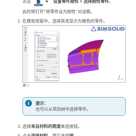
点击
设置零件刚性 > 选择刚性零件
。
此时将打开“将零件设为刚性”对话框。
在
模型视窗
中，选择高亮显示为橙色的零件。
图
1
.
提示：
也可以从
项目树
中选择零件。
选择
来自材料的密度
单选按钮。
点击
选择材料
，然后选择
钢
。