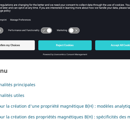
duction
xte d'édition permet d'ajouter, modifier, importer ou supprimer d
cessible via le bouton suivant :
enu
nalités principales
alités utiles
our la création d'une propriété magnétique B(H) : modèles analyti
our la création des propriétés magnétiques B(H) : spécificités de